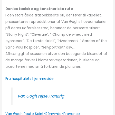
Den botaniske og kunstneriske rute
I den storslåede træbeklædte sti, der fører til kapellet,
præsenteres reproduktioner af Van Goghs hovedmalerier
på deres udførelsessted, herunder de berømte “Iriser”,
“Starry Night”, “Oliveraie”, ” Champ de wheat med
cypresser”, “De første skridt”, “Hvedemark “ Garden of the
Saint-Paul hospice”, “Selvportræt” osv….
Afhængigt af sæsonen bliver den besøgende blændet af
de mange farver i blomstervegetationen, buskene og
træarterne med små forklarende plancher.
Fra hospitalets hjemmeside
Van Gogh rejse Frankrig
Van Gogh Route
Saint-Rémy-de-Provence