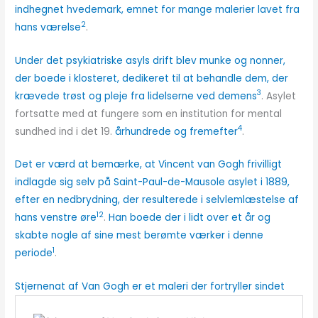
indhegnet hvedemark, emnet for mange malerier lavet fra
2
hans værelse
.
Under det psykiatriske asyls drift blev munke og nonner,
der boede i klosteret, dedikeret til at behandle dem, der
3
krævede trøst og pleje fra lidelserne ved demens
. Asylet
fortsatte med at fungere som en institution for mental
4
sundhed ind i det 19.
århundrede og fremefter
.
Det er værd at bemærke, at Vincent van Gogh frivilligt
indlagde sig selv på Saint-Paul-de-Mausole asylet i 1889,
efter en nedbrydning, der resulterede i selvlemlæstelse af
1
2
hans venstre øre
.
Han boede der i lidt over et år og
skabte nogle af sine mest berømte værker i denne
1
periode
.
Stjernenat af Van Gogh er et maleri der fortryller sindet