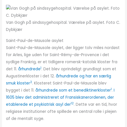
Van Gogh på sindssygehospital. Værelse på asylet. Foto C.
Dybkjær
Saint-Paul-de-Mausole asylet
Saint-Paul-de-Mausole asylet, der ligger tolv miles nordøst
for Arles, lige uden for Saint-Rémy-de-Provence i det
sydlige Frankrig, er et tidligere romersk-katolsk kloster fra
1
det 11.
århundrede
. Det blev oprindeligt grundlagt som et
Augustinerkloster i det 12.
århundrede og har en særlig
2
smuk kloster
. Klosteret Saint-Paul-de-Mausole blev
1
bygget i det 11.
århundrede som et benediktinerkloster
.
I
1605 blev det administreret af Fransiskanerordenen, der
1
2
etablerede et psykiatrisk asyl der
. Dette var en tid, hvor
religiøse institutioner ofte spillede en central rolle i plejen
af de mentalt syge.