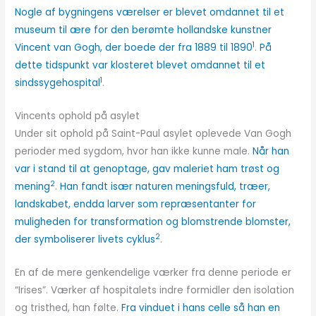
Nogle af bygningens værelser er blevet omdannet til et
museum til ære for den berømte hollandske kunstner
1
Vincent van Gogh, der boede der fra 1889 til 1890
.
På
dette tidspunkt var klosteret blevet omdannet til et
1
sindssygehospital
.
Vincents ophold på asylet
Under sit ophold på Saint-Paul asylet oplevede Van Gogh
perioder med sygdom, hvor han ikke kunne male.
Når han
var i stand til at genoptage, gav maleriet ham trøst og
2
mening
.
Han fandt især naturen meningsfuld, træer,
landskabet, endda larver som repræsentanter for
muligheden for transformation og blomstrende blomster,
2
der symboliserer livets cyklus
.
En af de mere genkendelige værker fra denne periode er
“Irises”. Værker af hospitalets indre formidler den isolation
og tristhed, han følte.
Fra vinduet i hans celle så han en