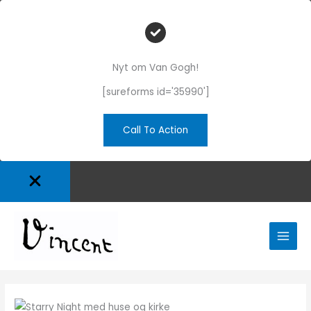
Nyt om Van Gogh!
[sureforms id='35990']
Call To Action
Gå
til
indholdet