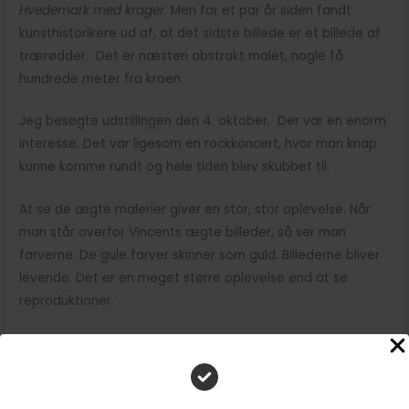
Hvedemark med krager
. Men for et par år siden fandt
kunsthistorikere ud af, at det sidste billede er et billede af
trærødder. Det er næsten abstrakt malet, nogle få
hundrede meter fra kroen.
Jeg besøgte udstillingen den 4. oktober. Der var en enorm
interesse. Det var ligesom en rockkoncert, hvor man knap
kunne komme rundt og hele tiden blev skubbet til.
At se de ægte malerier giver en stor, stor oplevelse. Når
man står overfor Vincents ægte billeder, så ser man
farverne. De gule farver skinner som guld. Billederne bliver
levende. Det er en meget større oplevelse end at se
reproduktioner.
Jeg kan anbefale at tage på udstilling og se Vincents
malerier på den unikke udstilling i Paris. Tal med den
Levende Vincent Van Gogh på udstilling. Udstillingen er