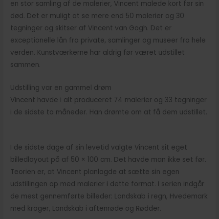
en stor samling af de malerier, Vincent malede kort før sin
død. Det er muligt at se mere end 50 malerier og 30
tegninger og skitser af Vincent van Gogh. Det er
exceptionelle lån fra private, samlinger og museer fra hele
verden. Kunstværkerne har aldrig før været udstillet
sammen.
Udstilling var en gammel drøm
Vincent havde i alt produceret 74 malerier og 33 tegninger
i de sidste to måneder. Han drømte om at få dem udstillet.
I de sidste dage af sin levetid valgte Vincent sit eget
billedlayout på af 50 × 100 cm. Det havde man ikke set før.
Teorien er, at Vincent planlagde at sætte sin egen
udstillingen op med malerier i dette format. I serien indgår
de mest gennemførte billeder: Landskab i regn, Hvedemark
med krager, Landskab i aftenrøde og Rødder.