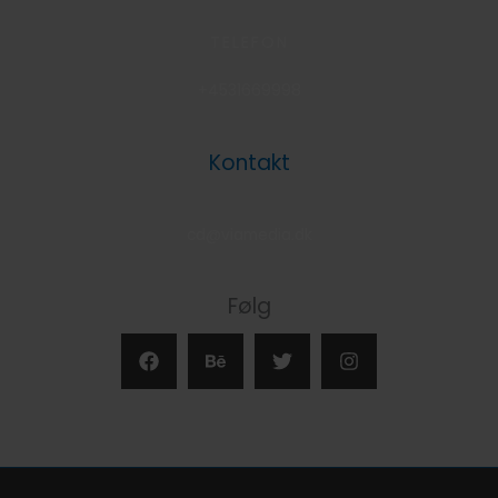
TELEFON
+4531669998
Kontakt
cd@viamedia.dk
Følg