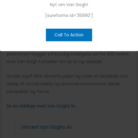
åben til den 4. februar 2024.
Nyt om Van Gogh!
[sureforms id='35990']
AI på udstillingen
Nu kan du tale med Vincent Van Gogh. Sig
Bonjour
, og han
svarer levende med håndbevægelser og tale. Det er på
Call To Action
udstillingen i Paris på museet Musée d’Orsay, hvor Vincent
er levendegjort på en digital skærm. Oplevelses-
platformen bygger på kunstig intelligens ud fra 900 breve,
hvor Van Gogh fortæller om sit liv og arbejde.
Du kan også låne Vincents palet og male et landskab ved
hjælp af virtual reality og anvende kunstnerens teknik,
perspektiv og farver.
Se en tidslinje med Van Goghs liv.
Vincent van Goghs liv