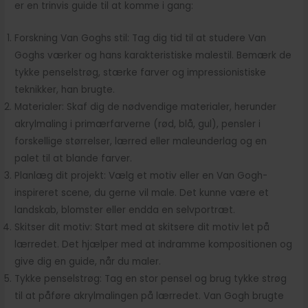
er en trinvis guide til at komme i gang:
Forskning Van Goghs stil: Tag dig tid til at studere Van
Goghs værker og hans karakteristiske malestil. Bemærk de
tykke penselstrøg, stærke farver og impressionistiske
teknikker, han brugte.
Materialer: Skaf dig de nødvendige materialer, herunder
akrylmaling i primærfarverne (rød, blå, gul), pensler i
forskellige størrelser, lærred eller maleunderlag og en
palet til at blande farver.
Planlæg dit projekt: Vælg et motiv eller en Van Gogh-
inspireret scene, du gerne vil male. Det kunne være et
landskab, blomster eller endda en selvportræt.
Skitser dit motiv: Start med at skitsere dit motiv let på
lærredet. Det hjælper med at indramme kompositionen og
give dig en guide, når du maler.
Tykke penselstrøg: Tag en stor pensel og brug tykke strøg
til at påføre akrylmalingen på lærredet. Van Gogh brugte