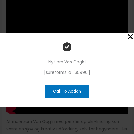
Nyt om Van Gogh!
[sureforms id='35990']
Call To Action
At male som Van Gogh med pensler og akrylmaling kan
være en sjov og kreativ udfordring, selv for begyndere. Her