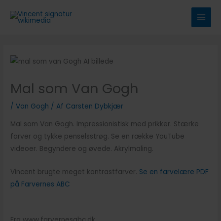
Gå
til
indholdet
Mal som Van Gogh
/
Van Gogh
/ Af
Carsten Dybkjær
Mal som Van Gogh. Impressionistisk med prikker. Stærke
farver og tykke penselsstrøg. Se en række YouTube
videoer. Begyndere og øvede. Akrylmaling.
Vincent brugte meget kontrastfarver.
Se en farvelære PDF
på Farvernes ABC
Fra www.farvernesabc.dk