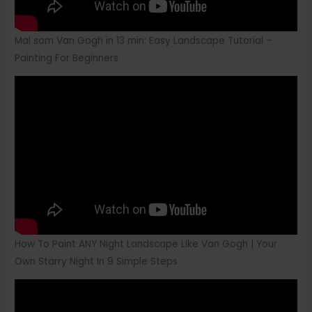
Mal som Van Gogh in 13 min: Easy Landscape Tutorial –
Painting For Beginners
How To Paint ANY Night Landscape Like Van Gogh | Your
Own Starry Night In 9 Simple Steps