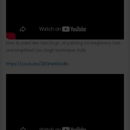
How to paint like Van Gogh: oil painting for beginners, fast
and simplified Van Gogh technique style
https://youtu.be/28QhsNGAcBs