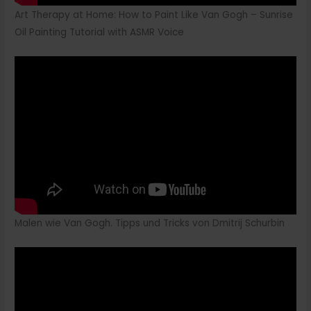
Art Therapy at Home: How to Paint Like Van Gogh – Sunrise
Oil Painting Tutorial with ASMR Voice
Malen wie Van Gogh. Tipps und Tricks von Dmitrij Schurbin