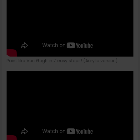
Paint like Van Gogh in 7 easy steps! (Acrylic version)