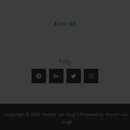
+4531669998
Kontakt
cd@viamedia.dk
Følg
Copyright © 2026 Vincent van Gogh | Powered by Vincent van
Gogh