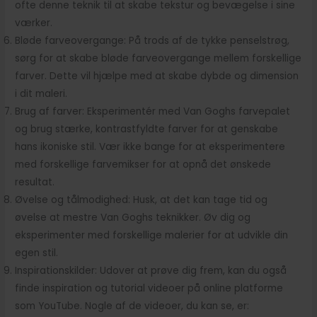
ofte denne teknik til at skabe tekstur og bevægelse i sine
værker.
Bløde farveovergange: På trods af de tykke penselstrøg,
sørg for at skabe bløde farveovergange mellem forskellige
farver. Dette vil hjælpe med at skabe dybde og dimension
i dit maleri.
Brug af farver: Eksperimentér med Van Goghs farvepalet
og brug stærke, kontrastfyldte farver for at genskabe
hans ikoniske stil. Vær ikke bange for at eksperimentere
med forskellige farvemikser for at opnå det ønskede
resultat.
Øvelse og tålmodighed: Husk, at det kan tage tid og
øvelse at mestre Van Goghs teknikker. Øv dig og
eksperimenter med forskellige malerier for at udvikle din
egen stil.
Inspirationskilder: Udover at prøve dig frem, kan du også
finde inspiration og tutorial videoer på online platforme
som YouTube. Nogle af de videoer, du kan se, er: