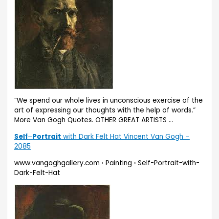
“We spend our whole lives in unconscious exercise of the
art of expressing our thoughts with the help of words.”
More Van Gogh Quotes. OTHER GREAT ARTISTS …
Self
–
Portrait
with Dark Felt Hat Vincent Van Gogh –
2085
www.vangoghgallery.com › Painting › Self-Portrait-with-
Dark-Felt-Hat