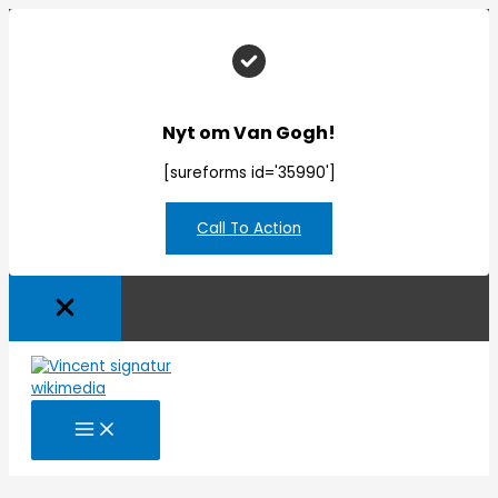
Nyt om Van Gogh!
[sureforms id='35990']
Call To Action
Gå
til
indholdet