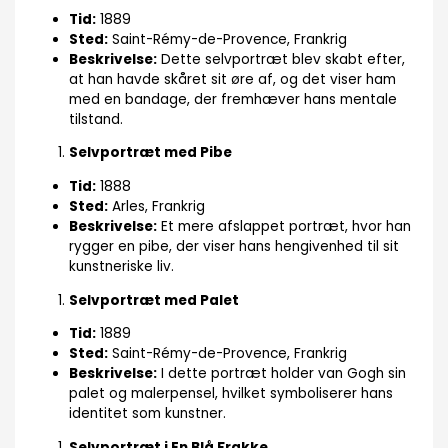
Tid:
1889
Sted:
Saint-Rémy-de-Provence, Frankrig
Beskrivelse:
Dette selvportræt blev skabt efter,
at han havde skåret sit øre af, og det viser ham
med en bandage, der fremhæver hans mentale
tilstand.
Selvportræt med Pibe
Tid:
1888
Sted:
Arles, Frankrig
Beskrivelse:
Et mere afslappet portræt, hvor han
rygger en pibe, der viser hans hengivenhed til sit
kunstneriske liv.
Selvportræt med Palet
Tid:
1889
Sted:
Saint-Rémy-de-Provence, Frankrig
Beskrivelse:
I dette portræt holder van Gogh sin
palet og malerpensel, hvilket symboliserer hans
identitet som kunstner.
Selvportræt i En Blå Frakke