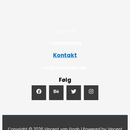
TELEFON
+4531669998
Kontakt
cd@viamedia.dk
Følg
Copyright © 2026 Vincent van Gogh | Powered by Vincent