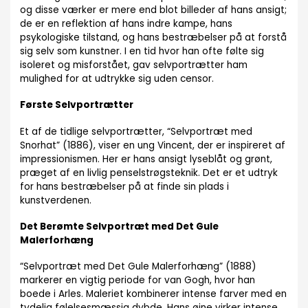
og disse værker er mere end blot billeder af hans ansigt;
de er en reflektion af hans indre kampe, hans
psykologiske tilstand, og hans bestræbelser på at forstå
sig selv som kunstner. I en tid hvor han ofte følte sig
isoleret og misforstået, gav selvportrætter ham
mulighed for at udtrykke sig uden censor.
Første Selvportrætter
Et af de tidlige selvportrætter, “Selvportræt med
Snorhat” (1886), viser en ung Vincent, der er inspireret af
impressionismen. Her er hans ansigt lyseblåt og grønt,
præget af en livlig penselstrøgsteknik. Det er et udtryk
for hans bestræbelser på at finde sin plads i
kunstverdenen.
Det Berømte Selvportræt med Det Gule
Malerforhæng
“Selvportræt med Det Gule Malerforhæng” (1888)
markerer en vigtig periode for van Gogh, hvor han
boede i Arles. Maleriet kombinerer intense farver med en
tydelig følelsesmæssig dybde. Hans øjne virker intense