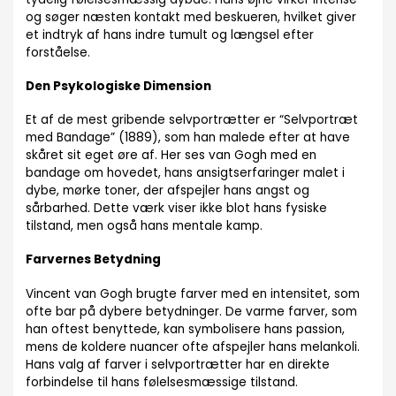
og søger næsten kontakt med beskueren, hvilket giver
et indtryk af hans indre tumult og længsel efter
forståelse.
Den Psykologiske Dimension
Et af de mest gribende selvportrætter er “Selvportræt
med Bandage” (1889), som han malede efter at have
skåret sit eget øre af. Her ses van Gogh med en
bandage om hovedet, hans ansigtserfaringer malet i
dybe, mørke toner, der afspejler hans angst og
sårbarhed. Dette værk viser ikke blot hans fysiske
tilstand, men også hans mentale kamp.
Farvernes Betydning
Vincent van Gogh brugte farver med en intensitet, som
ofte bar på dybere betydninger. De varme farver, som
han oftest benyttede, kan symbolisere hans passion,
mens de koldere nuancer ofte afspejler hans melankoli.
Hans valg af farver i selvportrætter har en direkte
forbindelse til hans følelsesmæssige tilstand.