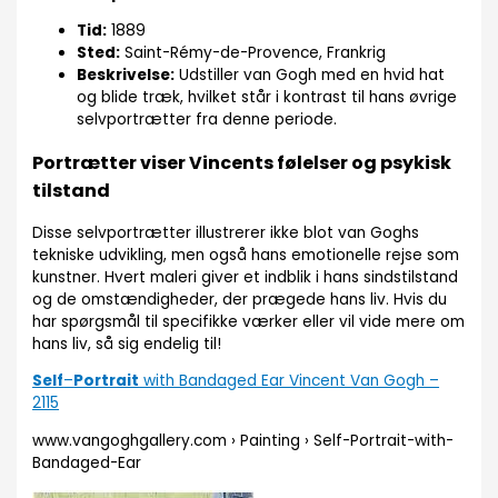
Tid:
1889
Sted:
Saint-Rémy-de-Provence, Frankrig
Beskrivelse:
Udstiller van Gogh med en hvid hat
og blide træk, hvilket står i kontrast til hans øvrige
selvportrætter fra denne periode.
Portrætter viser Vincents følelser og psykisk
tilstand
Disse selvportrætter illustrerer ikke blot van Goghs
tekniske udvikling, men også hans emotionelle rejse som
kunstner. Hvert maleri giver et indblik i hans sindstilstand
og de omstændigheder, der prægede hans liv. Hvis du
har spørgsmål til specifikke værker eller vil vide mere om
hans liv, så sig endelig til!
Self
–
Portrait
with Bandaged Ear Vincent Van Gogh –
2115
www.vangoghgallery.com › Painting › Self-Portrait-with-
Bandaged-Ear