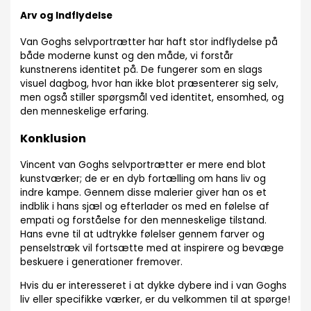
Arv og Indflydelse
Van Goghs selvportrætter har haft stor indflydelse på
både moderne kunst og den måde, vi forstår
kunstnerens identitet på. De fungerer som en slags
visuel dagbog, hvor han ikke blot præsenterer sig selv,
men også stiller spørgsmål ved identitet, ensomhed, og
den menneskelige erfaring.
Konklusion
Vincent van Goghs selvportrætter er mere end blot
kunstværker; de er en dyb fortælling om hans liv og
indre kampe. Gennem disse malerier giver han os et
indblik i hans sjæl og efterlader os med en følelse af
empati og forståelse for den menneskelige tilstand.
Hans evne til at udtrykke følelser gennem farver og
penselstræk vil fortsætte med at inspirere og bevæge
beskuere i generationer fremover.
Hvis du er interesseret i at dykke dybere ind i van Goghs
liv eller specifikke værker, er du velkommen til at spørge!