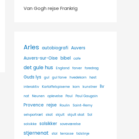
Van Gogh rejse Frankrig
Arles
autobiografi
Auvers
Auvers-sur-Oise
bibel
cafe
det gule hus
England
farver
foredrag
Guds lys
gul
gul farve
hvedekorn
høst
liv
interaktiv
Kartoffelspiserne
korn
kunstner
nat
Neunen
oplevelse
Paul
Paul Gaugain
Provence
rejse
Roulin
Saint-Remy
selvportræt
skat
skjult
skjult skat
Sol
solsikker
solsikke
soveværelse
stjernenat
stol
terrasse
tidslinje