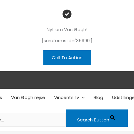
Nyt om Van Gogh!
[sureforms id='35990']
Call To Action
s
Van Gogh rejse
Vincents liv
Blog
Udstilling
Search Button