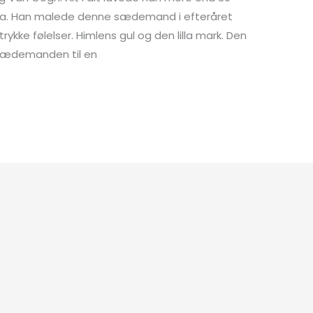
ma. Han malede denne sædemand i efteråret
rykke følelser. Himlens gul og den lilla mark. Den
ør sædemanden til en