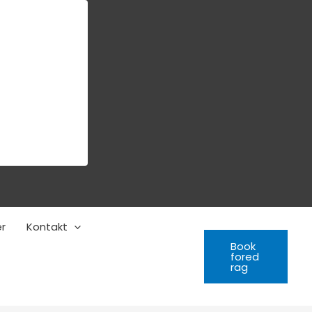
er
Kontakt
Book
fored
rag