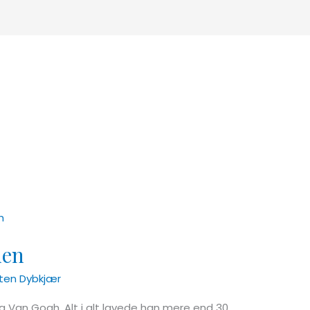
den
ten Dybkjær
Van Gogh. Alt i alt lavede han mere end 30