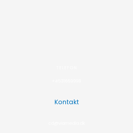
TELEFON
+4531669998
Kontakt
cd@viamedia.dk