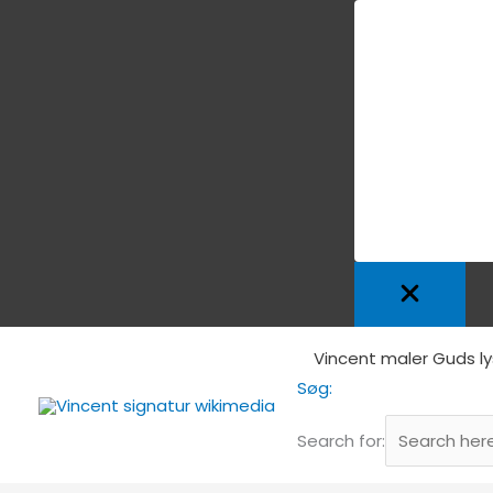
Gå
Vincent maler Guds ly
til
Søg:
indholdet
Search for: