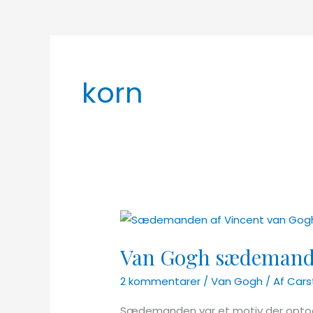
korn
Van Gogh sædeman
2 kommentarer
/
Van Gogh
/ Af
Cars
Sædemanden var et motiv der optog 