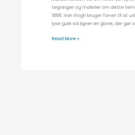
tegninger og malerier om dette te
1888. Van Gogh bruger farver til at udt
lyse gule sol ligner en glorie, der g
Van
Read More »
Gogh
sædemanden