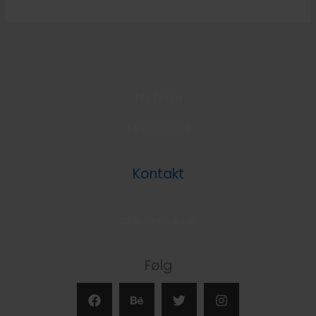
TELEFON
+4531669998
Kontakt
cd@viamedia.dk
Følg