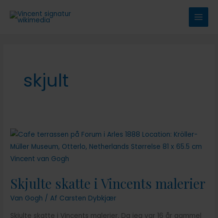
Gå
til
indholdet
skjult
Skjulte skatte i Vincents malerier
Van Gogh
/ Af
Carsten Dybkjær
Skjulte skatte i Vincents malerier. Da jeg var 16 år gammel