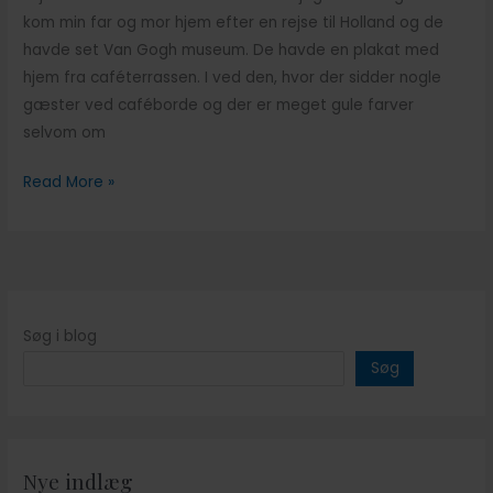
kom min far og mor hjem efter en rejse til Holland og de
havde set Van Gogh museum. De havde en plakat med
hjem fra caféterrassen. I ved den, hvor der sidder nogle
gæster ved caféborde og der er meget gule farver
selvom om
Skjulte
Read More »
skatte
i
Vincents
malerier
Søg i blog
Søg
Nye indlæg